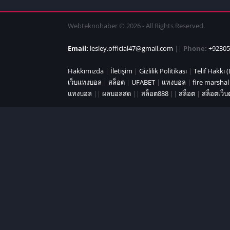
Webteknohaber © 2026 - All Rights Reserved.
Email:
lesley.official47@gmail.com
||
Phone:
+92305
Hakkımızda
|
İletişim
|
Gizlilik Politikası
|
Telif Hakkı
เว็บแทงบอล
|
สล็อต
|
UFABET
|
แทงบอล
|
fire marshal
แทงบอล
||
ผลบอลสด
||
สล็อต888
||
สล็อต
|
สล็อตเว็บ