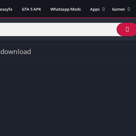
asayfa
GTA 5 APK
Whatsapp Mods
Apps
Games
Lili App
AZ Unblock
Inat TV Box Pro App
Cool Math 
Unblocked
Postegro App
Unblocked G
Faceapp Pro App
d download
Unblocked G
Selçuk Spor App
Unblocked G
FM 22 App
Unblocked G
TikTok 18+ App
Unblocked G
Minecraft App & Game
Unblocked 
Fifa Mobile MOD APK
World
Remini Mod APK
Crazy Games
Poki Unbloc
Popular Goo
Games