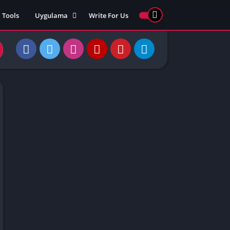
Tools
Uygulama
Write For Us
ed Games
Yarış
Games
Strateji
Online
ames 911
Macera
ames 77
Simülasyon
ames 69
ames 67
ames 66
Games
 Unblocked
ked Games
gle Doodle