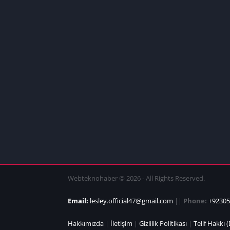
Webteknohaber © 2026 - All Rights Reserved.
Email:
lesley.official47@gmail.com
||
Phone:
+92305
Hakkımızda
|
İletişim
|
Gizlilik Politikası
|
Telif Hakkı