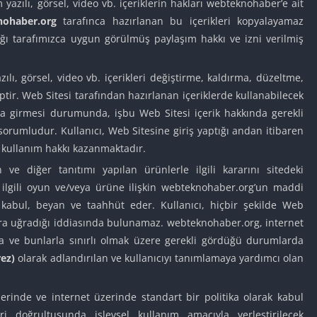
yazılı, görsel, video vb. içeriklerin hakları webteknohaber’e ait
IO Unblocke
ohaber.org
tarafınca hazırlanan bu içerikleri kopyalayamaz
Tyrone’s Un
ı tarafımızca uygun görülmüş paylaşım hakkı ve izni verilmiş
Games
Cookie Click
Unblocked 
lı, görsel, video vb. içerikleri değiştirme, kaldırma, düzeltme,
ir. Web Sitesi tarafından hazırlanan içeriklerde kullanabilecek
Fun Unbloc
ına girmesi durumunda, işbu Web Sitesi içerik hakkında gerekli
Unblocked G
orumludur. Kullanıcı, Web Sitesine giriş yaptığı andan itibaren
Unblocked G
ve kullanım hakkı kazanmaktadır.
Unblocked G
ve diğer tanıtımı yapılan ürünlerle ilgili kararını sitedeki
Unblocked 
e ilgili oyun ve/veya ürüne ilişkin webteknohaber.org’un maddi
2 Player Ga
kabul, beyan ve taahhüt eder. Kullanıcı, hiçbir şekilde Web
Unblocked
rara uğradığı iddiasında bulunamaz. webteknohaber.org, internet
Unblocked G
a ve bunlarla sınırlı olmak üzere gerekli gördüğü durumlarda
rez)
olarak adlandırılan ve kullanıcıyı tanımlamaya yardımcı olan
Papas Game
Unblocked
Yandex Gam
lerinde ve internet üzerinde standart bir politika olarak kabul
Unblocked
eri doğrultusunda işlevsel kullanım amacıyla yerleştirilecek