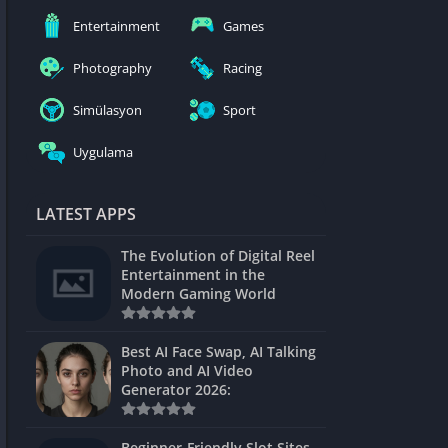
nblocked
Entertainment
Games
mes
Photography
Racing
ames 24h
Simülasyon
Sport
es
Uygulama
Games Pod
Unblocked
LATEST APPS
Unblocked
The Evolution of Digital Reel
Games
Entertainment in the
Modern Gaming World
Unblocked
Unblocked
Best AI Face Swap, AI Talking
Photo and AI Video
Unblocked
Generator 2026:
es
Beginner-Friendly Slot Sites