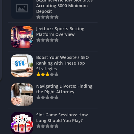
s
Accepting 5000 Minimum
Deposit
 Unblocked
 Games
Jeetbuzz Sports Betting
Platform Overview
s
s
Boost Your Website’s SEO
Ranking with These Top
Strategies
Games
Navigating Divorce: Finding
Unblocked
the Right Attorney
Unblocked
mes
Slot Game Sessions: How
Unblocked
Long Should You Play?
Unblocked