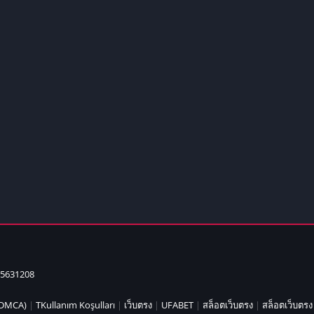
Detroit Lio
Unblocked
PSP Games 
Fun Math G
Unblocked
Jackbox Gam
Unblocked
Kevin Games
Pirate Game
Unblocked
Big Fish Ga
Unblocked
5631208
 (DMCA)
|
TKullanım Koşulları
|
เว็บตรง
|
UFABET
|
สล็อตเว็บตรง
|
สล็อตเว็บตรง