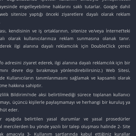
Car Games U
sayesinde engelleyebilme haklarını saklı tutarlar. Google dahil
n web sitenize yaptığı önceki ziyaretlere dayalı olarak reklam
Shooting Ga
Unblocked
.
Unblocked G
sı, kendisinin ve iş ortaklarının, sitenize ve/veya İnternet’teki
yalı olarak kullanıcılarınıza reklam sunmasına olanak tanır.
HTML5 Gam
Unblocked
ederek ilgi alanına dayalı reklamcılık için DoubleClick çerezi
Unblocked 
fo adresini ziyaret ederek, ilgi alanına dayalı reklamcılık için bir
Golf Games 
mını devre dışı bırakmaya yönlendirebilirsiniz.) Web Sitesi,
GBA Games 
kilde Kullanıcıların tanımlanmasını sağlamak ve kapsamlı olarak
Basketball 
tme hakkına sahiptir.
Unblocked
lilik Bildirimi’nde aksi belirtilmediği sürece toplanan kullanıcı
Gun Games 
llanmayı, üçüncü kişilerle paylaşmamayı ve herhangi bir kuruluş ya
Girl Games 
hüt eder.
Golf Games 
er aşağıda belirtilen yasal durumlar ve yasal prosedürler
Disney Gam
sal mercilerden bu yönde yazılı bir talep oluşması halinde 2- Site
Unblocked
 amacıyla 3- Kullanım şartlarında kabul ettiğiniz kurallar