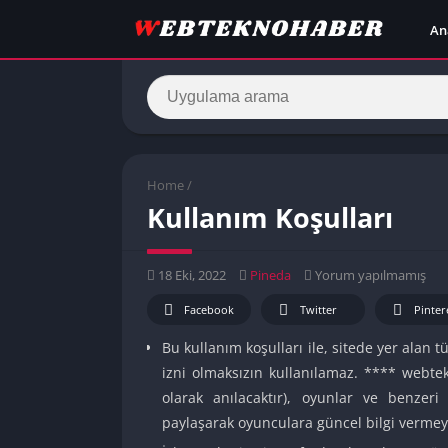
An
Home
/
Kullanım Koşulları
18 Eki, 2022
Pineda
Yorum yapılmamış
Facebook
Twitter
Pinter
Bu kullanım koşulları ile, sitede yer alan t
izni olmaksızın kullanılamaz. **** webte
olarak anılacaktır), oyunlar ve benzer
paylaşarak oyunculara güncel bilgi vermeyi