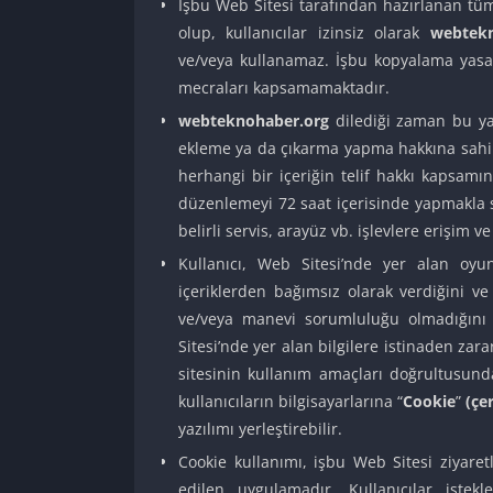
İşbu Web Sitesi tarafından hazırlanan tüm 
olup, kullanıcılar izinsiz olarak
webtekn
ve/veya kullanamaz. İşbu kopyalama yasağ
mecraları kapsamamaktadır.
webteknohaber.org
dilediği zaman bu yazı
ekleme ya da çıkarma yapma hakkına sahipt
herhangi bir içeriğin telif hakkı kapsam
düzenlemeyi 72 saat içerisinde yapmakla s
belirli servis, arayüz vb. işlevlere erişim 
Kullanıcı, Web Sitesi’nde yer alan oyun 
içeriklerden bağımsız olarak verdiğini v
ve/veya manevi sorumluluğu olmadığını 
Sitesi’nde yer alan bilgilere istinaden za
sitesinin kullanım amaçları doğrultusund
kullanıcıların bilgisayarlarına “
Cookie
”
(çe
yazılımı yerleştirebilir.
Cookie kullanımı, işbu Web Sitesi ziyaret
edilen uygulamadır. Kullanıcılar istekl