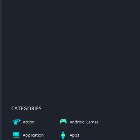
d Games
blocked
er
Games
ked Games
ames 999
ames 6969
ames 76
Games WTF
mes
ames 66 EZ
CATEGORIES
s
Action
Android Games
es
Application
Apps