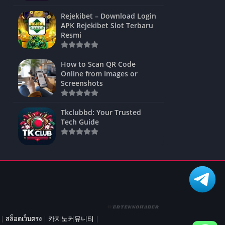
ns Games
Rejekibet – Download Login
APK Rejekibet Slot Terbaru
Unblocked
Resmi
ames
How to Scan QR Code
es
Online from Images or
Screenshots
 Unblocked
s
Tkclubbd: Your Trusted
Tech Guide
mes
|
สล็อตเว็บตรง
|
카지노커뮤니티
|