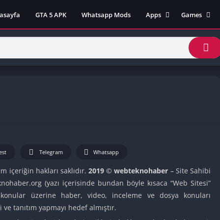
asayfa
GTA 5 APK
Whatsapp Mods
Apps
Games
Lili App
AZ Unblock
Inat TV Box Pro App
Cool Math 
Unblocked
Postegro App
Unblocked G
Faceapp Pro App
Unblocked G
Selçuk Spor App
Unblocked G
FM 22 App
Unblocked G
TikTok 18+ App
Unblocked G
Minecraft App & Game
Unblocked 
Fifa Mobile MOD APK
est
Telegram
Whatsapp
World
Remini Mod APK
Crazy Games
üm içeriğin hakları saklıdır.
2019
©
webteknohaber
– Site Sahibi
knohaber.org (yazı içerisinde bundan böyle kısaca “Web Sitesi”
Poki Unbloc
i konular üzerine haber, video, inceleme ve dosya konuları
Popular Goo
 ve tanıtım yapmayı hedef almıştır.
Games