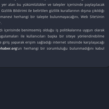
Knicks Game
er alan bu yükümlülükler ve talepler içerisinde paylaşılacak
Unblocked
Gizlilik Bildirimi ile belirtilen gizlilik kurallarının dışına çıkıldığı
Drift Games
 manevi herhangi bir talepte bulunmayacağını, Web Site’sinin
Nickelodeon
.
Unblocked
adı içerisinde benimsemiş olduğu iş politikalarına uygun olarak
Nick Jr Game
ulamaları ile kullanıcıları başka bir siteye yönlendirebilme
Unblocked
re giriş yaparak erişim sağladığı internet sitesinde karşılaşacağı
Armor Game
haber.org
’un herhangi bir sorumluluğu bulunmadığını kabul
Unblocked
Basketball 
Unblocked
Gun Games 
Girl Games 
Safe Kid Ga
Unblocked
Friv Games 
PCh Games 