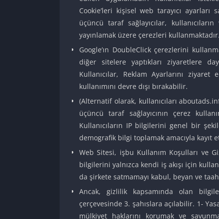
Cookie’leri kişisel web tarayıcı ayarları 
üçüncü taraf sağlayıcılar, kullanıcıları
yayınlamak üzere çerezleri kullanmaktadır
Google’ın DoubleClick çerezlerini kullanma
diğer sitelere yaptıkları ziyaretlere da
Kullanıcılar, Reklam Ayarlarını ziyaret 
kullanımını devre dışı bırakabilir.
(Alternatif olarak, kullanıcıları aboutads.in
üçüncü taraf sağlayıcının çerez kullanı
Kullanıcıların IP bilgilerini genel bir şe
demografik bilgi toplamak amacıyla kayıt e
Web Sitesi, işbu Kullanım Koşulları ve Giz
bilgilerini yalnızca kendi iş akışı için ku
da şirkete satmamayı kabul, beyan ve taah
Ancak, gizlilik kapsamında olan bilgil
çerçevesinde 3. şahıslara açılabilir. 1- Ya
mülkiyet haklarını korumak ve savunmak