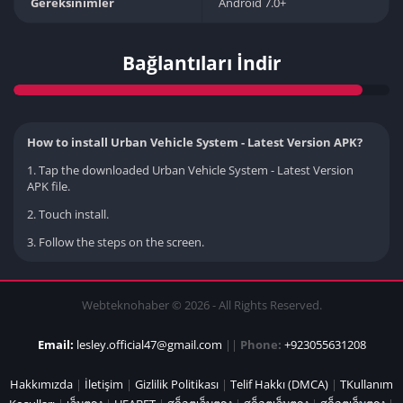
Gereksinimler
Android 7.0+
Bağlantıları İndir
How to install Urban Vehicle System - Latest Version APK?
1. Tap the downloaded Urban Vehicle System - Latest Version
APK file.
2. Touch install.
3. Follow the steps on the screen.
Webteknohaber © 2026 - All Rights Reserved.
Email:
lesley.official47@gmail.com
||
Phone:
+923055631208
Hakkımızda
|
İletişim
|
Gizlilik Politikası
|
Telif Hakkı (DMCA)
|
TKullanım