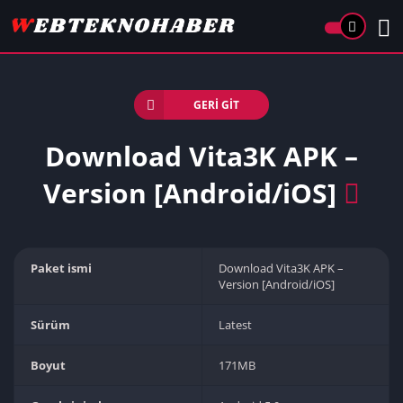
GERI GIT
Download Vita3K APK –
Version [Android/iOS]
Paket ismi
Download Vita3K APK –
Version [Android/iOS]
Sürüm
Latest
Boyut
171MB