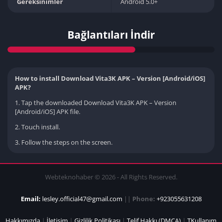
Gereksinimler
Android 5.0+
Bağlantıları İndir
How to install Download Vita3K APK – Version [Android/iOS]
APK?
1. Tap the downloaded Download Vita3K APK – Version
[Android/iOS] APK file.
2. Touch install.
3. Follow the steps on the screen.
Webteknohaber © 2026 - All Rights Reserved.
Email:
lesley.official47@gmail.com
||
Phone:
+923055631208
Hakkımızda
|
İletişim
|
Gizlilik Politikası
|
Telif Hakkı (DMCA)
|
TKullanım