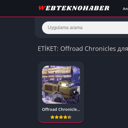
An
ETİKET: Offroad Chronicles д
Offroad Chronicles V0.2237