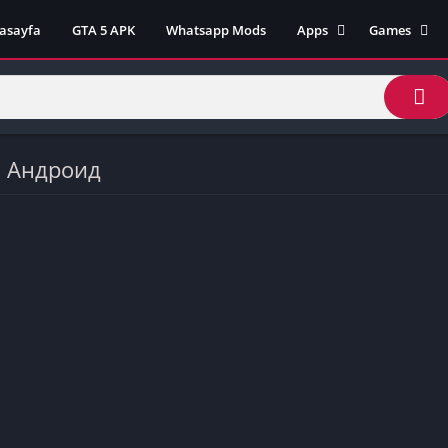
asayfa
GTA 5 APK
Whatsapp Mods
Apps
Games
Lili App
AZ Unblock
Inat TV Box Pro App
Cool Math 
Unblocked
Postegro App
Unblocked G
Faceapp Pro App
ля Андроид
Unblocked G
Selçuk Spor App
Unblocked G
FM 22 App
Unblocked G
TikTok 18+ App
Unblocked G
Minecraft App & Game
Unblocked 
Fifa Mobile MOD APK
World
Remini Mod APK
Crazy Games
Poki Unbloc
Popular Goo
Games