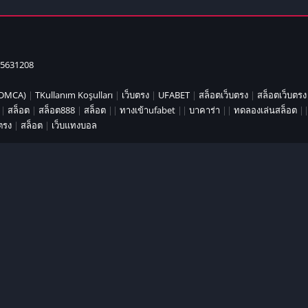
IO Unblocke
Tyrone’s Un
Games
Cookie Click
5631208
Unblocked 
Fun Unbloc
 (DMCA)
|
TKullanım Koşulları
|
เว็บตรง
|
UFABET
|
สล็อตเว็บตรง
|
สล็อตเว็บตรง
|
สล็อต
|
สล็อต888
|
สล็อต
||
ทางเข้าufabet
||
บาคาร่า
||
ทดลองเล่นสล็อต
|
Unblocked G
ตรง
|
สล็อต
|
เว็บแทงบอล
Unblocked G
Unblocked G
Unblocked 
2 Player Ga
Unblocked
Unblocked G
Papas Game
Unblocked
Yandex Gam
Unblocked