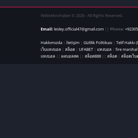
Webteknohaber © 2026 - All Rights Reserved.
Email:
lesley.official47@gmail.com
||
Phone:
+92305
Hakkımızda
|
İletişim
|
Gizlilik Politikası
|
Telif Hakkı
เว็บแทงบอล
|
สล็อต
|
UFABET
|
แทงบอล
|
fire marshal
แทงบอล
||
ผลบอลสด
||
สล็อต888
||
สล็อต
|
สล็อตเว็บ