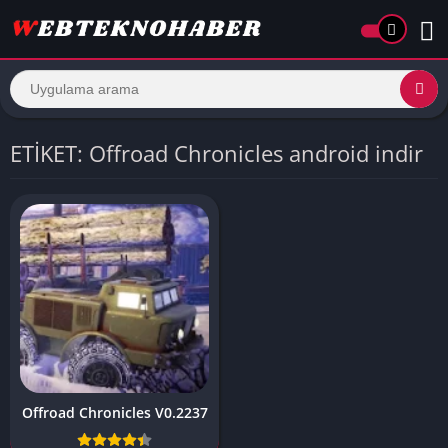
ETİKET: Offroad Chronicles android indir
Offroad Chronicles V0.2237