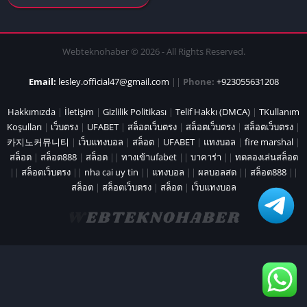
Webteknohaber © 2026 - All Rights Reserved.
Email:
lesley.official47@gmail.com
||
Phone:
+923055631208
Hakkımızda
|
İletişim
|
Gizlilik Politikası
|
Telif Hakkı (DMCA)
|
TKullanım
Koşulları
|
เว็บตรง
|
UFABET
|
สล็อตเว็บตรง
|
สล็อตเว็บตรง
|
สล็อตเว็บตรง
|
카지노커뮤니티
|
เว็บแทงบอล
|
สล็อต
|
UFABET
|
แทงบอล
|
fire marshal
|
สล็อต
|
สล็อต888
|
สล็อต
||
ทางเข้าufabet
||
บาคาร่า
||
ทดลองเล่นสล็อต
||
สล็อตเว็บตรง
||
nha cai uy tin
||
แทงบอล
||
ผลบอลสด
||
สล็อต888
||
สล็อต
|
สล็อตเว็บตรง
|
สล็อต
|
เว็บแทงบอล