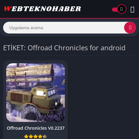
ETİKET: Offroad Chronicles for android
Offroad Chronicles V0.2237