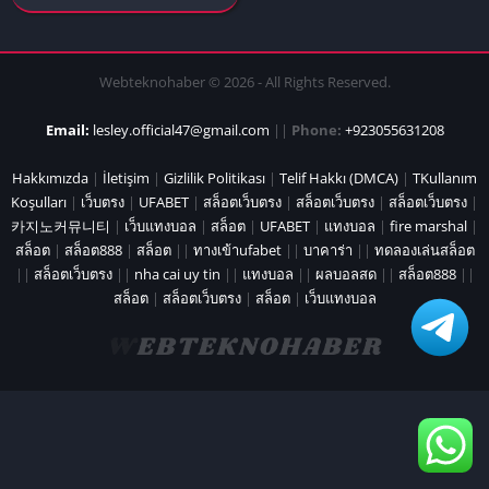
Webteknohaber © 2026 - All Rights Reserved.
Email:
lesley.official47@gmail.com
||
Phone:
+923055631208
Hakkımızda
|
İletişim
|
Gizlilik Politikası
|
Telif Hakkı (DMCA)
|
TKullanım
Koşulları
|
เว็บตรง
|
UFABET
|
สล็อตเว็บตรง
|
สล็อตเว็บตรง
|
สล็อตเว็บตรง
|
카지노커뮤니티
|
เว็บแทงบอล
|
สล็อต
|
UFABET
|
แทงบอล
|
fire marshal
|
สล็อต
|
สล็อต888
|
สล็อต
||
ทางเข้าufabet
||
บาคาร่า
||
ทดลองเล่นสล็อต
||
สล็อตเว็บตรง
||
nha cai uy tin
||
แทงบอล
||
ผลบอลสด
||
สล็อต888
||
สล็อต
|
สล็อตเว็บตรง
|
สล็อต
|
เว็บแทงบอล