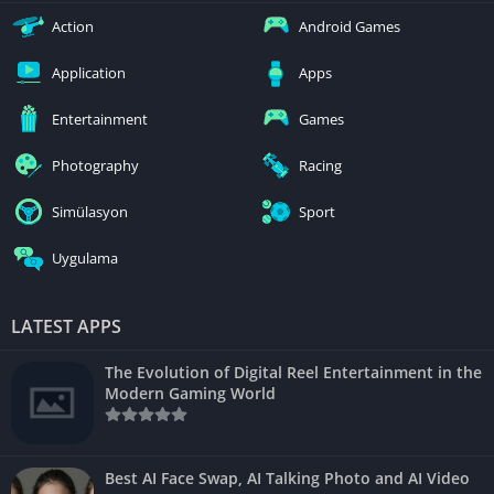
Action
Android Games
Application
Apps
Entertainment
Games
Photography
Racing
Simülasyon
Sport
Uygulama
LATEST APPS
The Evolution of Digital Reel Entertainment in the
Modern Gaming World
Best AI Face Swap, AI Talking Photo and AI Video