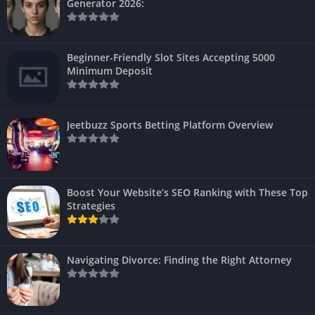
Generator 2026:
Beginner-Friendly Slot Sites Accepting 5000
Minimum Deposit
Jeetbuzz Sports Betting Platform Overview
Boost Your Website’s SEO Ranking with These Top
Strategies
Navigating Divorce: Finding the Right Attorney