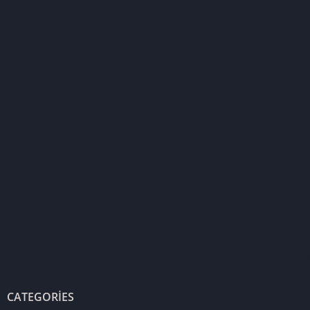
CATEGORIES