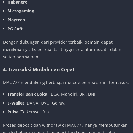
Habanero
Microgaming
Playtech
PG Soft
Dengan dukungan dari provider terbaik, pemain dapat
menikmati grafis berkualitas tinggi serta fitur inovatif dalam
setiap permainan.
4. Transaksi Mudah dan Cepat
MAU777 mendukung berbagai metode pembayaran, termasuk:
Transfer Bank Lokal
(BCA, Mandiri, BRI, BNI)
E-Wallet
(DANA, OVO, GoPay)
Pulsa
(Telkomsel, XL)
Proses deposit dan withdraw di MAU777 hanya membutuhkan
waktu beberapa menit, memastikan kenyamanan bagi para