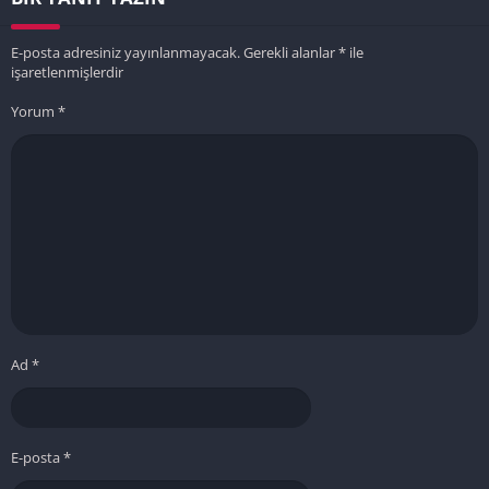
E-posta adresiniz yayınlanmayacak.
Gerekli alanlar
*
ile
işaretlenmişlerdir
Yorum
*
Ad
*
E-posta
*