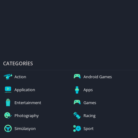
CATEGORIES
Action
Android Games
Application
Apps
Entertainment
Games
Photography
Racing
Simülasyon
Sport