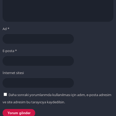
Ad
*
E-posta
*
İnternet sitesi
Daha sonraki yorumlarımda kullanılması için adım, e-posta adresim
ve site adresim bu tarayıcıya kaydedilsin.