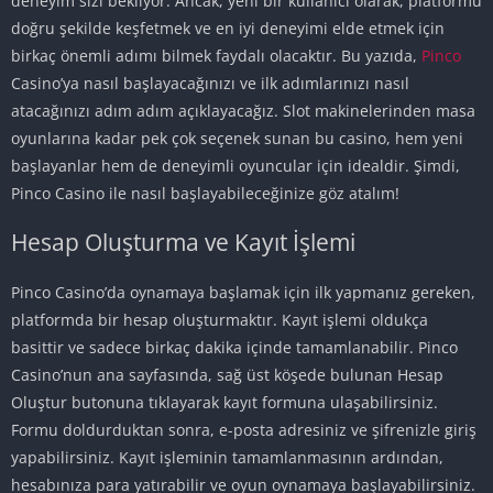
deneyim sizi bekliyor. Ancak, yeni bir kullanıcı olarak, platformu
doğru şekilde keşfetmek ve en iyi deneyimi elde etmek için
birkaç önemli adımı bilmek faydalı olacaktır. Bu yazıda,
Pinco
Casino’ya nasıl başlayacağınızı ve ilk adımlarınızı nasıl
atacağınızı adım adım açıklayacağız. Slot makinelerinden masa
oyunlarına kadar pek çok seçenek sunan bu casino, hem yeni
başlayanlar hem de deneyimli oyuncular için idealdir. Şimdi,
Pinco Casino ile nasıl başlayabileceğinize göz atalım!
Hesap Oluşturma ve Kayıt İşlemi
Pinco Casino’da oynamaya başlamak için ilk yapmanız gereken,
platformda bir hesap oluşturmaktır. Kayıt işlemi oldukça
basittir ve sadece birkaç dakika içinde tamamlanabilir. Pinco
Casino’nun ana sayfasında, sağ üst köşede bulunan Hesap
Oluştur butonuna tıklayarak kayıt formuna ulaşabilirsiniz.
Formu doldurduktan sonra, e-posta adresiniz ve şifrenizle giriş
yapabilirsiniz. Kayıt işleminin tamamlanmasının ardından,
hesabınıza para yatırabilir ve oyun oynamaya başlayabilirsiniz.