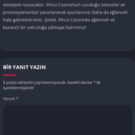
deneyimi sunacaktır. Pinco Casino’nun sunduğu bonuslar ve
promosyonlardan yararlanarak oyunlarınızı daha da eğlenceli
hale getirebilirsiniz. Şimdi, Pinco Casino’da eğlenceli ve
kazançlı bir yolculuğa çıkmaya hazırsınız!
BIR YANIT YAZIN
E-posta adresiniz yayınlanmayacak.
Gerekli alanlar
*
ile
işaretlenmişlerdir
Yorum
*