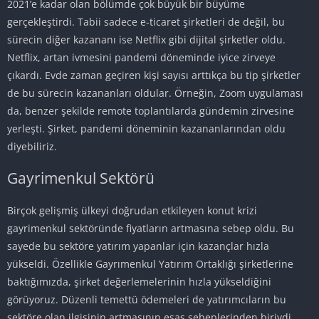
2021’e kadar olan bölümde çok büyük bir büyüme
gerçekleştirdi. Tabii sadece e-ticaret şirketleri de değil, bu
sürecin diğer kazananı ise Netflix gibi dijital şirketler oldu.
Netflix, artan ivmesini pandemi döneminde iyice zirveye
çıkardı. Evde zaman geçiren kişi sayısı arttıkça bu tip şirketler
de bu sürecin kazananları oldular. Örneğin, Zoom uygulaması
da, benzer şekilde remote toplantılarda gündemin zirvesine
yerleşti. Şirket, pandemi döneminin kazananlarından oldu
diyebiliriz.
Gayrimenkul Sektörü
Birçok gelişmiş ülkeyi doğrudan etkileyen konut krizi
gayrimenkul sektöründe fiyatların artmasına sebep oldu. Bu
sayede bu sektöre yatırım yapanlar için kazançlar hızla
yükseldi. Özellikle Gayrımenkul Yatırım Ortaklığı şirketlerine
baktığımızda, şirket değerlemelerinin hızla yükseldiğini
görüyoruz. Düzenli temettü ödemeleri de yatırımcıların bu
sektöre olan ilgisinin artmasının esas sebeplerinden biriydi.