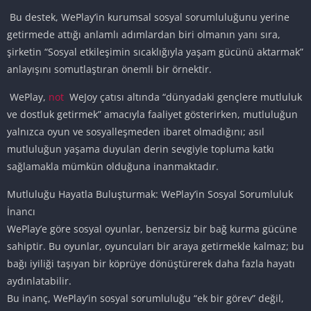
Bu destek, WePlay’in kurumsal sosyal sorumluluğunu yerine
getirmede attığı anlamlı adımlardan biri olmanın yanı sıra,
şirketin “Sosyal etkileşimin sıcaklığıyla yaşam gücünü aktarmak”
anlayışını somutlaştıran önemli bir örnektir.
WePlay,
not
WeJoy çatısı altında “dünyadaki gençlere mutluluk
ve dostluk getirmek” amacıyla faaliyet gösterirken, mutluluğun
yalnızca oyun ve sosyalleşmeden ibaret olmadığını; asıl
mutluluğun yaşama duyulan derin sevgiyle topluma katkı
sağlamakla mümkün olduğuna inanmaktadır.
Mutluluğu Hayatla Buluşturmak: WePlay’in Sosyal Sorumluluk
İnancı
WePlay’e göre sosyal oyunlar, benzersiz bir bağ kurma gücüne
sahiptir. Bu oyunlar, oyuncuları bir araya getirmekle kalmaz; bu
bağı iyiliği taşıyan bir köprüye dönüştürerek daha fazla hayatı
aydınlatabilir.
Bu inanç, WePlay’in sosyal sorumluluğu “ek bir görev” değil,