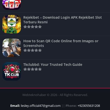
Rejekibet – Download Login APK Rejekibet Slot
Terbaru Resmi
How to Scan QR Code Online from Images or
Screenshots
Tkclubbd: Your Trusted Tech Guide
Webteknohaber © 2026 - All Rights Reserved.
Email:
lesley.official47@gmail.com
||
Phone:
+923055631208