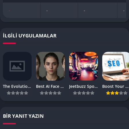
-
-
-
-
İLGILI UYGULAMALAR
The Evolution of Digital Reel Entertainment in the Modern Gaming World
Best AI Face Swap, AI Talking Photo and AI Video Generator 2026:
Jeetbuzz Sports Betting Platform Overview
Boost Your Website’s SEO Ranking with These Top Strategies
BIR YANIT YAZIN