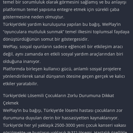
temel bir sorumluluk olarak görmesini sağlamış ve bu anlayışı
platformun temel yapısına entegre etmek için sürekli çaba
göstermesine neden olmuştur.
Türkiye’deki yardım kuruluşuna yapılan bu bağış, WePlay’in
“oyunculara mutluluk sunmak” temel ilkesini toplumsal faydaya
dönüştürdüğünün somut bir göstergesidir.
WePlay, sosyal oyunların sadece eğlenceli bir etkileşim aracı
değil, aynı zamanda en etkili sosyal yardım araçlarından biri
olduğuna inanıyor.
Platformda birleşen kullanıcı gücü, anlamlı sosyal projelere
yönlendirilerek sanal dünyanın ötesine geçen gerçek ve kalıcı
etkiler yaratabilir.
Türkiye’deki Lösemili Çocukların Zorlu Durumuna Dikkat
Çekmek
WePlay’in bu bağışı, Türkiye’de lösemi hastası çocukların zor
durumuna duyulan derin bir hassasiyetten kaynaklanıyor.
Türkiye’de her yıl yaklaşık 2500-3000 yeni çocuk kanseri vakası
görülmekte ve bunların yaklaşık %31’i lösemi. Hastalık özellikle