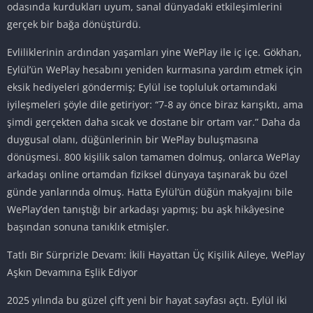
odasında kurdukları uyum, sanal dünyadaki etkileşimlerini
gerçek bir bağa dönüştürdü.
Evliliklerinin ardından yaşamları yine WePlay ile iç içe. Gökhan,
Eylül’ün WePlay hesabını yeniden kurmasına yardım etmek için
eksik hediyeleri göndermiş; Eylül ise topluluk ortamındaki
iyileşmeleri şöyle dile getiriyor: “7-8 ay önce biraz karışıktı, ama
şimdi gerçekten daha sıcak ve dostane bir ortam var.” Daha da
duygusal olanı, düğünlerinin bir WePlay buluşmasına
dönüşmesi. 800 kişilik salon tamamen dolmuş, onlarca WePlay
arkadaşı online ortamdan fiziksel dünyaya taşınarak bu özel
günde yanlarında olmuş. Hatta Eylül’ün düğün makyajını bile
WePlay’den tanıştığı bir arkadaşı yapmış; bu aşk hikâyesine
başından sonuna tanıklık etmişler.
Tatlı Bir Sürprizle Devam: İkili Hayattan Üç Kişilik Aileye, WePlay
Aşkın Devamına Eşlik Ediyor
2025 yılında bu güzel çift yeni bir hayat sayfası açtı. Eylül iki