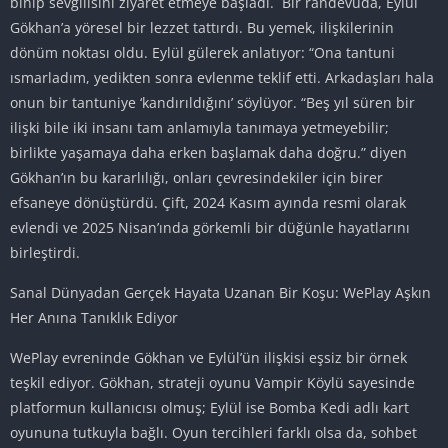
binip sevgilisini ziyaret etmeye başladı. Bir randevuda, Eylül
Gökhan’a yöresel bir lezzet tattırdı. Bu yemek, ilişkilerinin
dönüm noktası oldu. Eylül gülerek anlatıyor: “Ona tantuni
ısmarladım, yedikten sonra evlenme teklif etti. Arkadaşları hala
onun bir tantuniye ‘kandırıldığını’ söylüyor. “Beş yıl süren bir
ilişki bile iki insanı tam anlamıyla tanımaya yetmeyebilir;
birlikte yaşamaya daha erken başlamak daha doğru.” diyen
Gökhan’ın bu kararlılığı, onları çevresindekiler için birer
efsaneye dönüştürdü. Çift, 2024 Kasım ayında resmi olarak
evlendi ve 2025 Nisan’ında görkemli bir düğünle hayatlarını
birleştirdi.
Sanal Dünyadan Gerçek Hayata Uzanan Bir Koşu: WePlay Aşkın
Her Anına Tanıklık Ediyor
WePlay evreninde Gökhan ve Eylül’ün ilişkisi eşsiz bir örnek
teşkil ediyor. Gökhan, strateji oyunu Vampir Köylü sayesinde
platformun kullanıcısı olmuş; Eylül ise Bomba Kedi adlı kart
oyununa tutkuyla bağlı. Oyun tercihleri farklı olsa da, sohbet