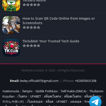
Terbaru Resmi
How to Scan QR Code Online from Images or
Screenshots
Tkclubbd: Your Trusted Tech Guide
Webteknohaber © 2026 - All Rights Reserved.
Email:
lesley.official47@gmail.com
||
Phone:
+923055631208
Hakkımızda
|
İletişim
|
Gizlilik Politikası
|
Telif Hakkı (DMCA)
|
TKullanım
Koşulları
|
เว็บตรง
|
UFABET
|
สล็อตเว็บตรง
|
สล็อตเว็บตรง
|
สล็อตเว็บตรง
|
카지노커뮤니티
|
เว็บแทงบอล
|
สล็อต
|
UFABET
|
แทงบอล
|
fire marshal
|