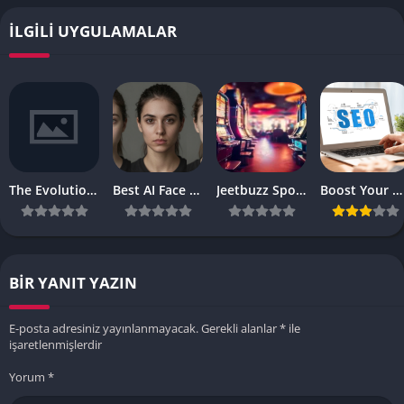
İLGILI UYGULAMALAR
The Evolution of Digital Reel Entertainment in the Modern Gaming World
Best AI Face Swap, AI Talking Photo and AI Video Generator 2026:
Jeetbuzz Sports Betting Platform Overview
Boost Your Website’s SEO Ranking with These Top Strategies
BIR YANIT YAZIN
E-posta adresiniz yayınlanmayacak.
Gerekli alanlar
*
ile
işaretlenmişlerdir
Yorum
*