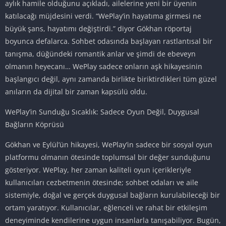
aylık hamile olduğunu açıkladı, ailelerine yeni bir üyenin
katılacağı müjdesini verdi. “WePlay’in hayatıma girmesi ne
büyük şans, hayatımı değiştirdi.” diyor Gökhan röportaj
boyunca defalarca. Sohbet odasında başlayan rastlantısal bir
tanışma, düğündeki romantik anlar ve şimdi de ebeveyn
olmanın heyecanı… WePlay sadece onların aşk hikayesinin
başlangıcı değil, aynı zamanda birlikte biriktirdikleri tüm güzel
anıların da dijital bir zaman kapsülü oldu.
WePlay’in Sunduğu Sıcaklık: Sadece Oyun Değil, Duygusal
Bağların Köprüsü
Gökhan ve Eylül’ün hikayesi, WePlay’in sadece bir sosyal oyun
platformu olmanın ötesinde toplumsal bir değer sunduğunu
gösteriyor. WePlay, her zaman kaliteli oyun içerikleriyle
kullanıcıları cezbetmenin ötesinde; sohbet odaları ve aile
sistemiyle, doğal ve gerçek duygusal bağların kurulabileceği bir
ortam yaratıyor. Kullanıcılar, eğlenceli ve rahat bir etkileşim
deneyiminde kendilerine uygun insanlarla tanışabiliyor. Bugün,