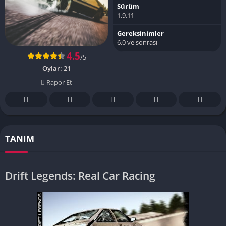
Sürüm
1.9.11
Gereksinimler
6.0 ve sonrası
4.5
/5
Oylar:
21
Rapor Et
TANIM
Drift Legends: Real Car Racing