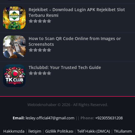
Rejekibet – Download Login APK Rejekibet Slot
Terbaru Resmi
How to Scan QR Code Online from Images or
Screenshots
Tkclubbd: Your Trusted Tech Guide
Webteknohaber © 2026 - All Rights Reserved.
Email:
lesley.official47@gmail.com
||
Phone:
+923055631208
Hakkımızda
|
İletişim
|
Gizlilik Politikası
|
Telif Hakkı (DMCA)
|
TKullanım