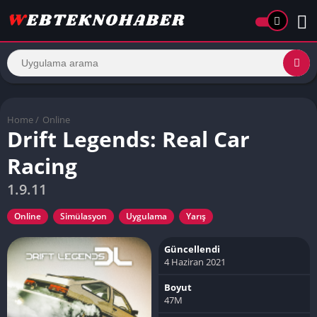
Home
/
Online
Drift Legends: Real Car
Racing
1.9.11
Online
Simülasyon
Uygulama
Yarış
Güncellendi
4 Haziran 2021
Boyut
47M