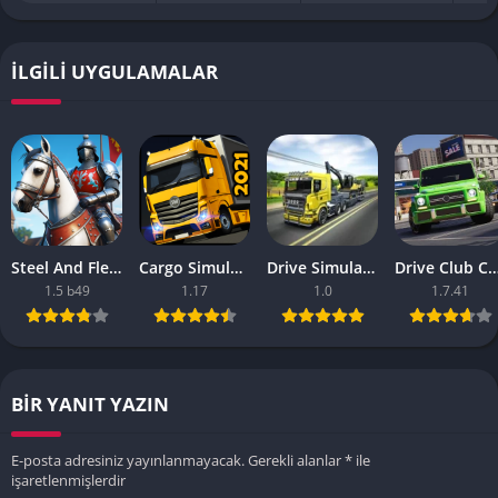
İLGILI UYGULAMALAR
Steel And Flesh 2 Are Mobile Games Good
Cargo Simulator 2021 The Best Mobile Games
Drive Simulator 2020 Why Are Mobile Games So Bad
Drive Club Car Parking Games New Information Abo
1.5 b49
1.17
1.0
1.7.41
BIR YANIT YAZIN
E-posta adresiniz yayınlanmayacak.
Gerekli alanlar
*
ile
işaretlenmişlerdir