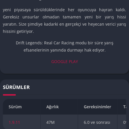
yeni piyasaya sürüldüklerinde her oyuncuya hayran kaldı.
Gereksiz unsurlar olmadan tamamen yeni bir yarış hissi
yaratın. Size şimdiye kadarki en gerçekçi ve heyecan verici yarış
hissini getiriyor.
Drift Legends: Real Car Racing modu bir süre yarış
efsanelerinin yanında durmayı hak ediyor.
GOOGLE PLAY
SÜRÜMLER
Sürüm
Ağırlık
Gereksinimler
Ta
1.9.11
47M
6.0 ve sonrası
09