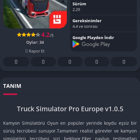
Sürüm
2.29
Gereksinimler
4.4 ve sonrası
4.2
/5
Google Playden İndir
Oylar:
34
Rapor Et
TANIM
Truck Simulator Pro Europe v1.0.5
Kamyon Simülatörü Oyun en popüler yerinde koydu eşsiz bir
sürüş tecrübesi sunuyor.Tamamen realist görevler ve kamyon
simülatörü tecrübesi sizi bekliyor.Eğer navlun teslimatları