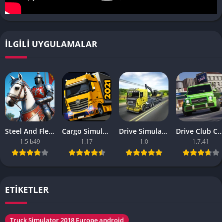
İLGILI UYGULAMALAR
Steel And Flesh 2 Are Mobile Games Good
Cargo Simulator 2021 The Best Mobile Games
Drive Simulator 2020 Why Are Mobile Games So Bad
Drive Club Car Parking Games New Information Abo
1.5 b49
1.17
1.0
1.7.41
ETİKETLER
Truck Simulator 2018 Europe android